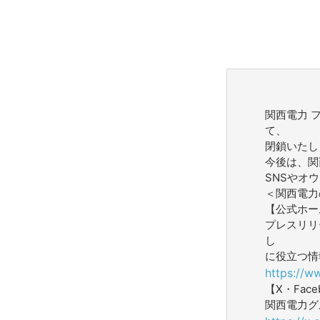
関西電力 
て、
閉鎖いたし
今後は、関
SNSやオ
＜関西電力
【公式ホー
プレスリリ
し
に役立つ情
https://w
【X・Face
関西電力グ