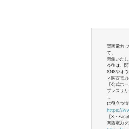
関西電力 
て、
閉鎖いたし
今後は、関
SNSやオ
＜関西電力
【公式ホー
プレスリリ
し
に役立つ情
https://w
【X・Face
関西電力グ