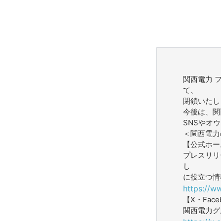
関西電力 
て、
閉鎖いたし
今後は、関
SNSやオ
＜関西電力
【公式ホー
プレスリリ
し
に役立つ情
https://w
【X・Face
関西電力グ