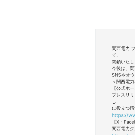
関西電力 
て、
閉鎖いたし
今後は、関
SNSやオ
＜関西電力
【公式ホー
プレスリリ
し
に役立つ情
https://w
【X・Face
関西電力グ