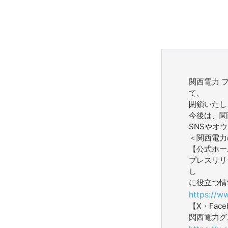
関西電力 
て、
閉鎖いたし
今後は、関
SNSやオ
＜関西電力
【公式ホー
プレスリリ
し
に役立つ情
https://w
【X・Face
関西電力グ