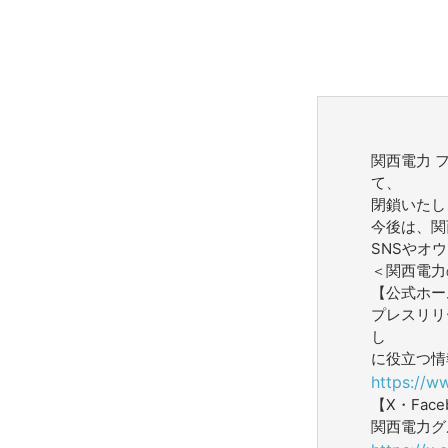
関西電力 
て、
閉鎖いたし
今後は、関
SNSやオ
＜関西電力
【公式ホー
プレスリリ
し
に役立つ情
https://w
【X・Face
関西電力グ